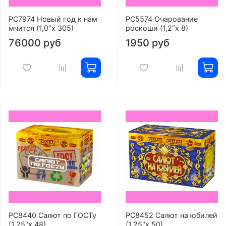
РС7974 Новый год к нам
РС5574 Очарование
мчится (1,0"х 305)
роскоши (1,2"х 8)
76000 руб
1950 руб
РС8440 Салют по ГОСТу
РС8452 Салют на юбилей
(1,25"х 48)
(1,25"х 50)