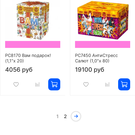
РС8170 Вам подарок!
РС7450 АнтиСтресс
(1,1"х 20)
Салют (1,0"х 80)
4056 руб
19100 руб
1
2