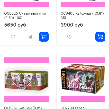
ОС6025 Сказочный мир
ОС6405 Кайф-пати (0,8"х
(0,6"х 100)
35)
5650 руб
3900 руб
ОС6951 Биг Бен (0,8"х
ОС7730 Гвоздь