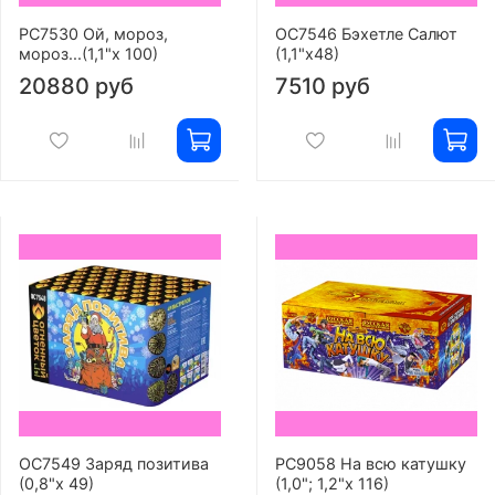
РС7530 Ой, мороз,
ОС7546 Бэхетле Салют
мороз...(1,1"х 100)
(1,1"х48)
20880 руб
7510 руб
ОС7549 Заряд позитива
РС9058 На всю катушку
(0,8"х 49)
(1,0"; 1,2"х 116)