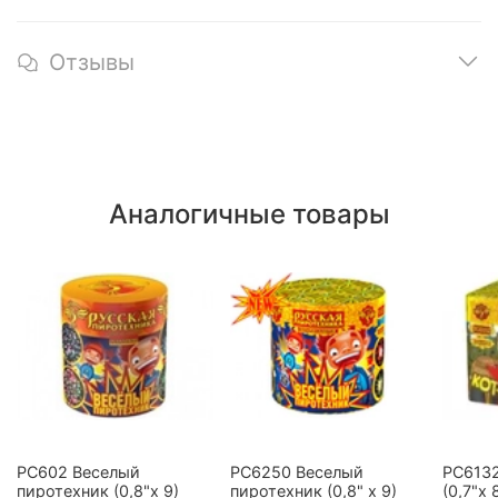
Отзывы
Аналогичные товары
РС602 Веселый
РС6250 Веселый
РС6132
пиротехник (0,8"х 9)
пиротехник (0,8" х 9)
(0,7"х 