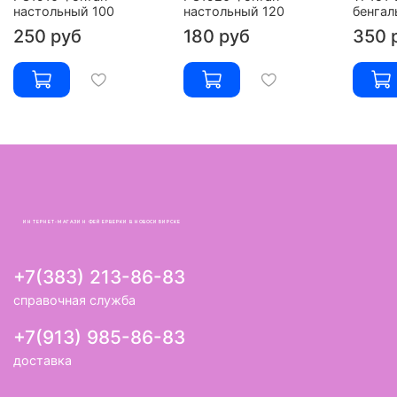
настольный 100
настольный 120
бенгал
250 руб
180 руб
350 
ИНТЕРНЕТ-МАГАЗИН ФЕЙЕРВЕРКИ В НОВОСИБИРСКЕ
+7(383) 213-86-83
справочная служба
+7(913) 985-86-83
доставка