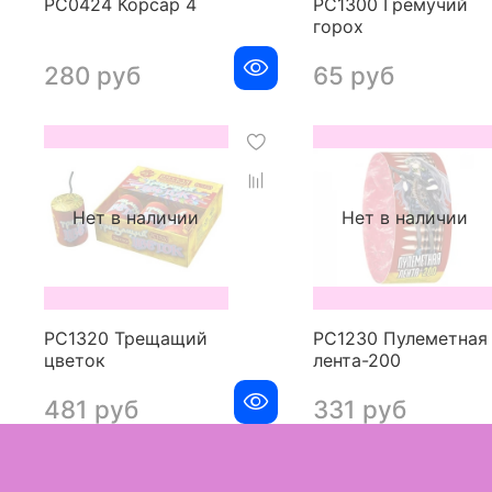
РС0424 Корсар 4
РС1300 Гремучий
горох
280 руб
65 руб
Нет в наличии
Нет в наличии
РС1320 Трещащий
РС1230 Пулеметная
цветок
лента-200
481 руб
331 руб