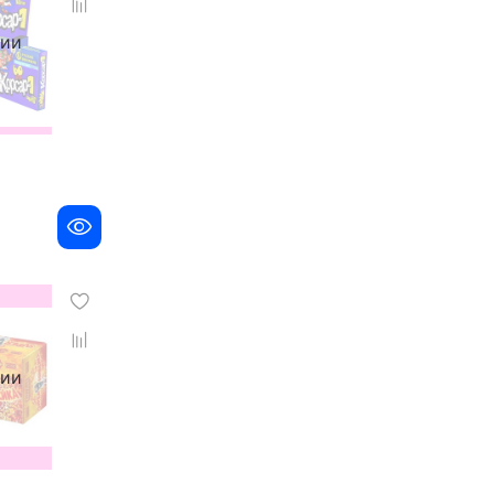
чии
чии