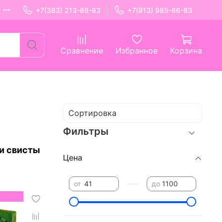
+7(383) 213-86-83
+7(913) 985-86-83
Сравнение
Избранное
Корзина
Фильтры
 и свисты
Цена
—
от
до