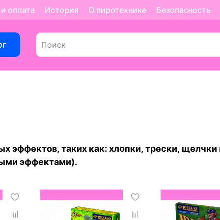
 и оплата
История
О пиротехнике
Безопасность
ог
х эффектов, таких как: хлопки, трески, щелчки
ными эффектами).