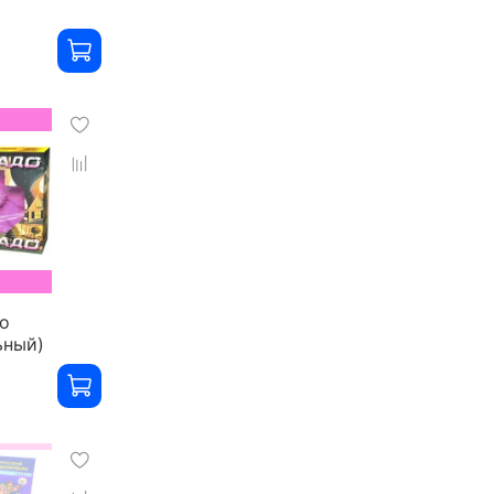
о
ьный)