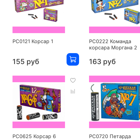
РС0121 Корсар 1
РС0222 Команда
корсара Моргана 2
155 руб
163 руб
РС0625 Корсар 6
РС0720 Петарда