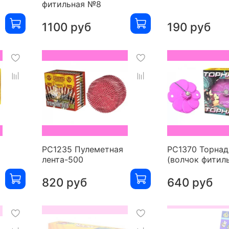
фитильная №8
1100 руб
190 руб
РС1235 Пулеметная
РС1370 Торнад
лента-500
(волчок фитил
820 руб
640 руб