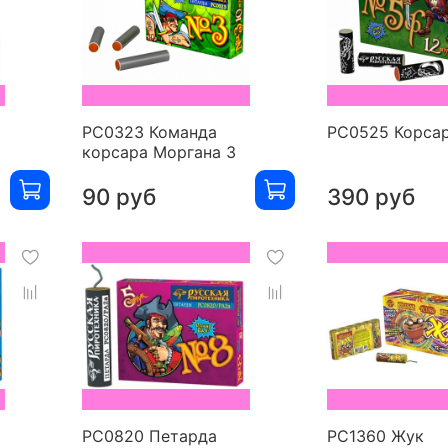
РС0323 Команда
РС0525 Корсар
корсара Моргана 3
90 руб
390 руб
РС0820 Петарда
РС1360 Жук