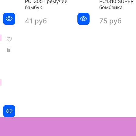
РС1305 Гремучий
РС1310 SUPER
бамбук
бомбейка
41 руб
75 руб