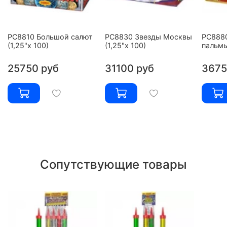
РС8810 Большой салют
РС8830 Звезды Москвы
РС888
(1,25"х 100)
(1,25"х 100)
пальмы
25750 руб
31100 руб
3675
Сопутствующие товары