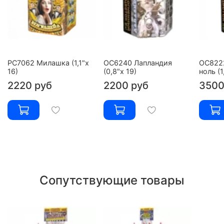
РС7062 Милашка (1,1"х
ОС6240 Лапландия
ОС8222
16)
(0,8"х 19)
ноль (1
2220 руб
2200 руб
3500
Сопутствующие товары