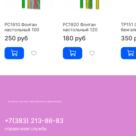
РС1910 Фонтан
РС1920 Фонтан
ТР151 
настольный 100
настольный 120
бенгал
250 руб
180 руб
350 
ИНТЕРНЕТ-МАГАЗИН ФЕЙЕРВЕРКИ В НОВОСИБИРСКЕ
+7(383) 213-86-83
справочная служба