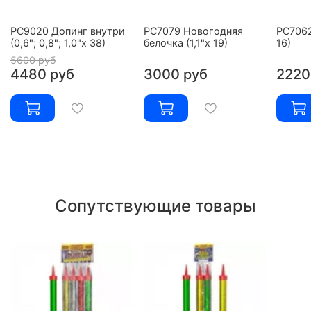
РС9020 Допинг внутри
РС7079 Новогодняя
РС7062
(0,6"; 0,8"; 1,0"х 38)
белочка (1,1"х 19)
16)
5600 руб
4480 руб
3000 руб
2220
Сопутствующие товары