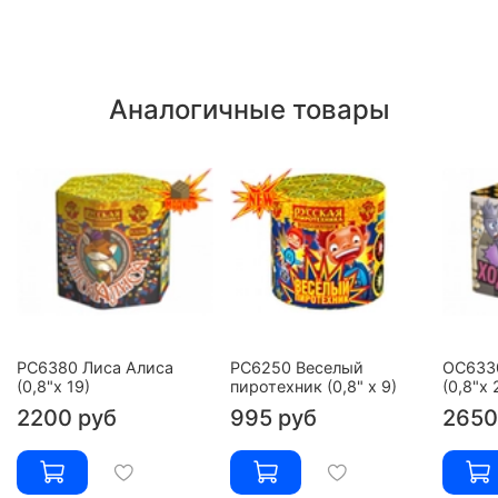
Аналогичные товары
РС6380 Лиса Алиса
РС6250 Веселый
ОС633
(0,8"х 19)
пиротехник (0,8" х 9)
(0,8"х 
2200 руб
995 руб
2650