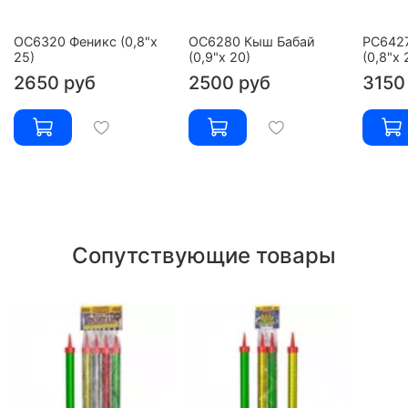
ОС6320 Феникс (0,8"х
ОС6280 Кыш Бабай
РС642
25)
(0,9"х 20)
(0,8"х 
2650 руб
2500 руб
3150
Сопутствующие товары