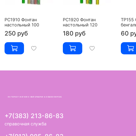
РС1910 Фонтан
РС1920 Фонтан
ТР155 
настольный 100
настольный 120
бенгал
250 руб
180 руб
60 р
ИНТЕРНЕТ-МАГАЗИН ФЕЙЕРВЕРКИ В НОВОСИБИРСКЕ
+7(383) 213-86-83
справочная служба