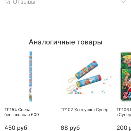
Отзывы
Аналогичные товары
ТР154 Свеча
ТР102 Хлопушка Супер
ТР106 
бенгальская 600
«Супе
450 руб
68 руб
200 