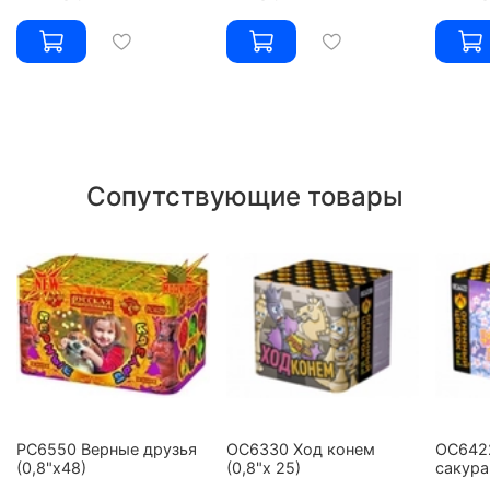
Сопутствующие товары
РС6550 Верные друзья
ОС6330 Ход конем
ОС642
(0,8"х48)
(0,8"х 25)
сакура 