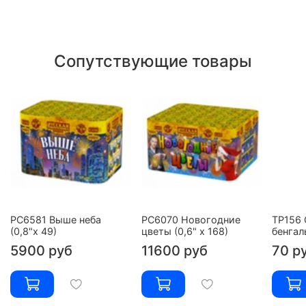
Сопутствующие товары
РС6581 Выше неба
РС6070 Новогодние
ТР156 
(0,8"х 49)
цветы (0,6" х 168)
бенгал
5900 руб
11600 руб
70 р