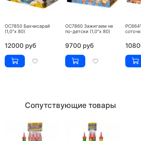
ОС7850 Бахчисарай
ОС7860 Зажигаем не
РС664
(1,0"х 80)
по-детски (1,0"х 80)
соточк
12000 руб
9700 руб
1080
Сопутствующие товары