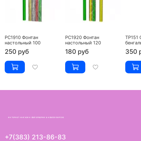
РС1910 Фонтан
РС1920 Фонтан
ТР151 
настольный 100
настольный 120
бенгал
250 руб
180 руб
350 
ИНТЕРНЕТ-МАГАЗИН ФЕЙЕРВЕРКИ В НОВОСИБИРСКЕ
+7(383) 213-86-83