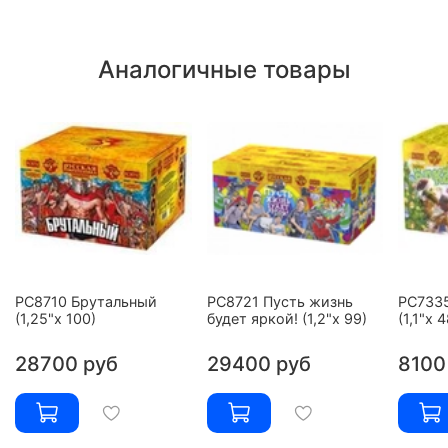
Аналогичные товары
РС8710 Брутальный
РС8721 Пусть жизнь
РС7335
(1,25"х 100)
будет яркой! (1,2"х 99)
(1,1"х 4
28700 руб
29400 руб
8100