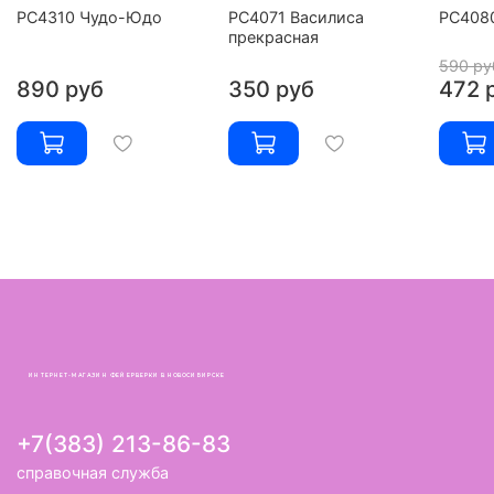
РС4310 Чудо-Юдо
РС4071 Василиса
РС4080
прекрасная
590 ру
890 руб
350 руб
472 
ИНТЕРНЕТ-МАГАЗИН ФЕЙЕРВЕРКИ В НОВОСИБИРСКЕ
+7(383) 213-86-83
справочная служба