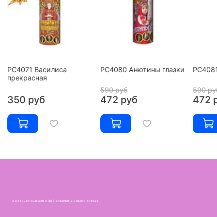
РС4071 Василиса
РС4080 Анютины глазки
РС4081
прекрасная
590 руб
590 ру
350 руб
472 руб
472 
ИНТЕРНЕТ-МАГАЗИН ФЕЙЕРВЕРКИ В НОВОСИБИРСКЕ