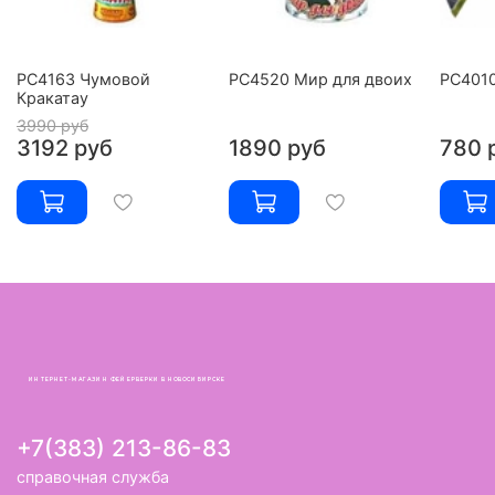
РС4163 Чумовой
РС4520 Мир для двоих
РС401
Кракатау
3990 руб
3192 руб
1890 руб
780 
ИНТЕРНЕТ-МАГАЗИН ФЕЙЕРВЕРКИ В НОВОСИБИРСКЕ
+7(383) 213-86-83
справочная служба