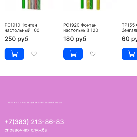
РС1910 Фонтан
РС1920 Фонтан
ТР155 
настольный 100
настольный 120
бенгал
250 руб
180 руб
60 р
ИНТЕРНЕТ-МАГАЗИН ФЕЙЕРВЕРКИ В НОВОСИБИРСКЕ
+7(383) 213-86-83
справочная служба