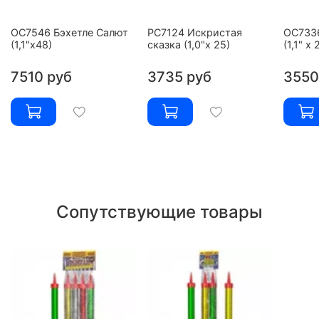
ОС7546 Бэхетле Салют
РС7124 Искристая
ОС733
(1,1"х48)
сказка (1,0"х 25)
(1,1" х 
7510 руб
3735 руб
3550
Сопутствующие товары