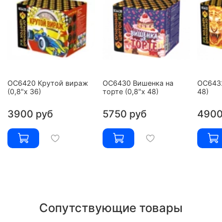
ОС6420 Крутой вираж
ОС6430 Вишенка на
ОС6432
(0,8"х 36)
торте (0,8"х 48)
48)
3900 руб
5750 руб
4900
Сопутствующие товары