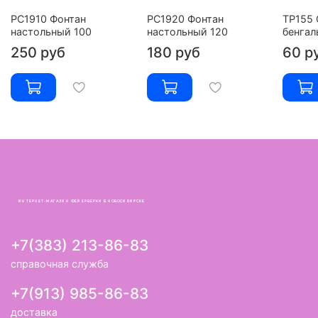
РС1910 Фонтан
РС1920 Фонтан
ТР155 
настольный 100
настольный 120
бенгал
250 руб
180 руб
60 р
ИНТЕРНЕТ-МАГАЗИН ФЕЙЕРВЕРКИ В НОВОСИБИРСКЕ
+7(383) 213-86-83
справочная служба
+7(913) 985-86-83
доставка