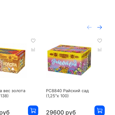
а вес золота
РС8840 Райский сад
Р
х 138)
(1,25"х 100)
п
руб
29600 руб