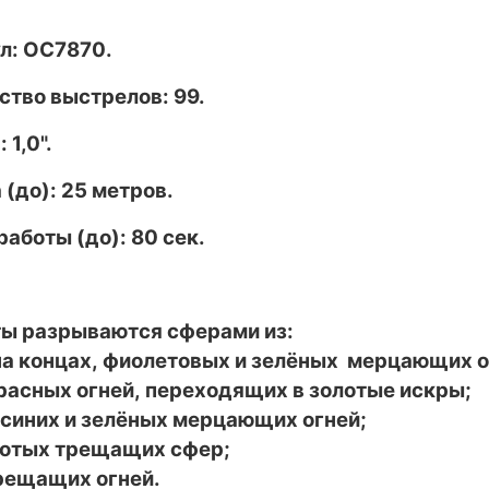
л:
ОС7870
.
ство выстрелов: 99.
 1,0
".
 (до): 25 метров.
работы (до): 80 сек.
ты разрываются сферами из:
на концах, фиолетовых и зелёных мерцающих о
красных огней, переходящих в золотые искры;
 синих и зелёных мерцающих огней;
олотых трещащих сфер;
трещащих огней.