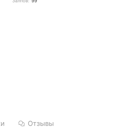
Залпов:
99
ки
Отзывы