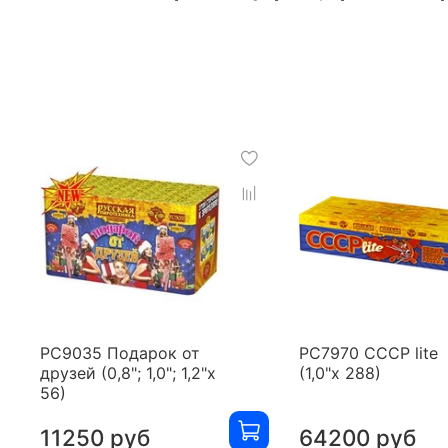
РС9035 Подарок от
РС7970 СССР lite
друзей (0,8"; 1,0"; 1,2"х
(1,0"х 288)
56)
11250 руб
64200 руб