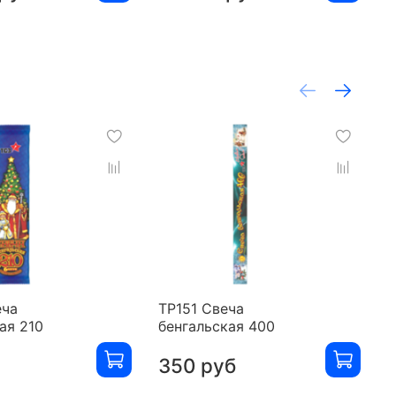
еча
ТР151 Свеча
Т
ая 210
бенгальская 400
б
350 руб