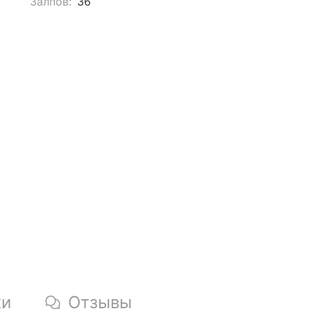
Залпов:
36
ки
Отзывы