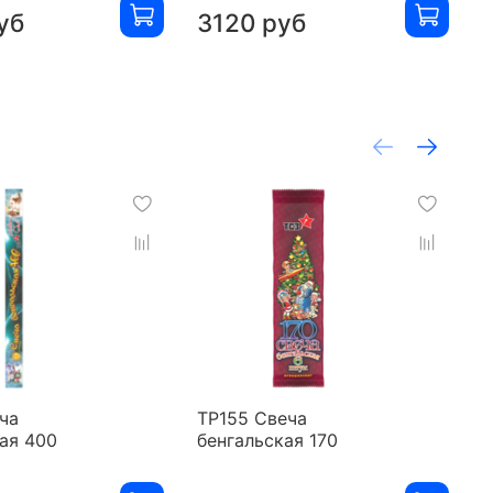
уб
3120 руб
ча
ТР155 Свеча
Т
ая 400
бенгальская 170
б