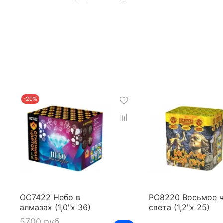
-20%
ОС7422 Небо в
РС8220 Восьмое 
алмазах (1,0"х 36)
света (1,2"х 25)
5700 руб