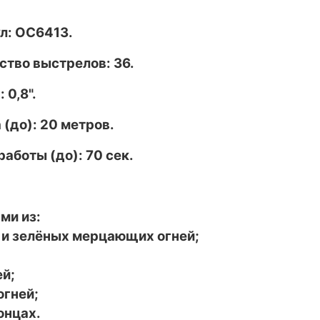
л: ОС6413.
ство выстрелов: 36.
: 0,8".
 (до): 20 метров.
работы (до): 70 сек.
ми из:
 и зелёных мерцающих огней;
ей;
огней;
онцах.