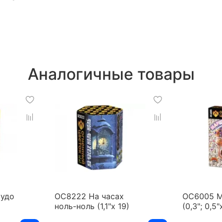
Аналогичные товары
чудо
ОС8222 На часах
ОС6005 
ноль-ноль (1,1"х 19)
(0,3"; 0,5"