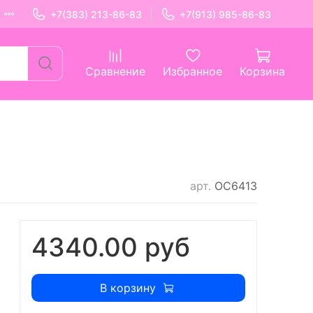
+7(383) 213-86-83
+7(913) 985-86-83
Сравнение
Избранное
Корзина
арт.
ОС6413
4340.00 руб
В корзину