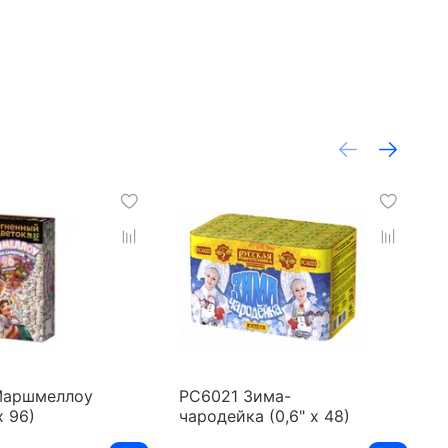
Маршмеллоу
РС6021 Зима-
О
х 96)
чародейка (0,6" х 48)
м