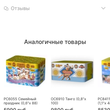
Отзывы
Аналогичные товары
РС6055 Семейный
ОС6910 Танго (0,8"х
РС8411
праздник (0,6"х 88)
100)
(1,1"х 4
5990 руб
9800 руб
8530