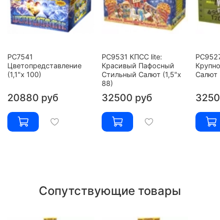
РС7541
РС9531 КПСС lite:
РС952
Цветопредставление
Красивый Пафосный
Крупн
(1,1"х 100)
Стильный Салют (1,5"х
Салют (
88)
20880 руб
32500 руб
3250
Сопутствующие товары