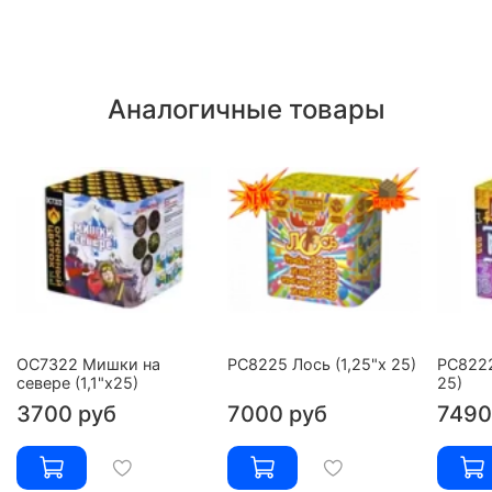
Аналогичные товары
ОС7322 Мишки на
РС8225 Лось (1,25"х 25)
РС8222
севере (1,1"х25)
25)
3700 руб
7000 руб
7490