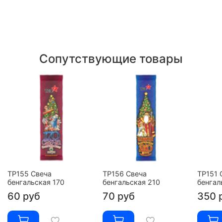
Сопутствующие товары
ТР155 Свеча
ТР156 Свеча
ТР151 
бенгальская 170
бенгальская 210
бенгал
60 руб
70 руб
350 