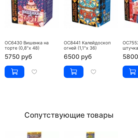
ОС6430 Вишенка на
ОС8441 Калейдоскоп
ОС755
торте (0,8"х 48)
огней (1,1"х 36)
штучка
5750 руб
6500 руб
5800
Сопутствующие товары