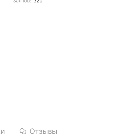
Залпов:
320
ки
Отзывы