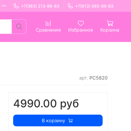
+7(383) 213-86-83
+7(913) 985-86-83
Сравнение
Избранное
Корзина
арт.
РС5820
4990.00 руб
В корзину