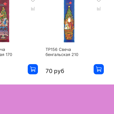
еча
ТР156 Свеча
Р
ая 170
бенгальская 210
б
3
70 руб