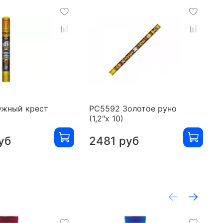
жный крест
РС5592 Золотое руно
Р
)
(1,2"х 10)
(
уб
2481 руб