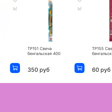
ТР151 Свеча
ТР155 Св
бенгальская 400
бенгальск
350 руб
60 руб