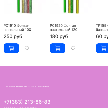
РС1910 Фонтан
РС1920 Фонтан
ТР155 
настольный 100
настольный 120
бенгал
250 руб
180 руб
60 р
ИНТЕРНЕТ-МАГАЗИН ФЕЙЕРВЕРКИ В НОВОСИБИРСКЕ
+7(383) 213-86-83