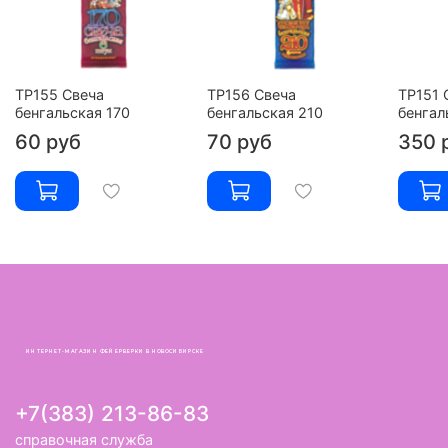
ТР155 Свеча
ТР156 Свеча
ТР151 
бенгальская 170
бенгальская 210
бенгал
60 руб
70 руб
350 
ИНТЕРНЕТ-МАГАЗИН ФЕЙЕРВЕРКИ В НОВОСИБИРСКЕ
+7(383) 213-86-83
справочная служба