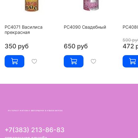
РС4071 Василиса
РС4090 Свадебный
РС4080
прекрасная
590 ру
350 руб
650 руб
472 
ИНТЕРНЕТ-МАГАЗИН ФЕЙЕРВЕРКИ В НОВОСИБИРСКЕ
+7(383) 213-86-83
справочная служба