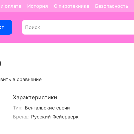
 и оплата
История
О пиротехнике
Безопасность
ог
0
вить в сравнение
Характеристики
Тип:
Бенгальские свечи
Бренд:
Русский Фейерверк