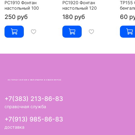
РС1910 Фонтан
РС1920 Фонтан
ТР155 
настольный 100
настольный 120
бенгал
250 руб
180 руб
60 р
ИНТЕРНЕТ-МАГАЗИН ФЕЙЕРВЕРКИ В НОВОСИБИРСКЕ
+7(383) 213-86-83
справочная служба
+7(913) 985-86-83
доставка