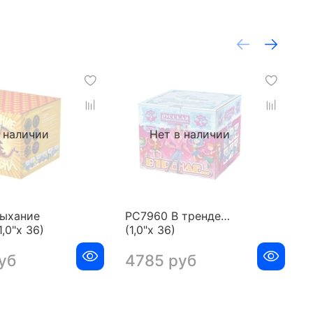
 наличии
Нет в наличии
ыхание
РС7960 В тренде…
Р
,0"х 36)
(1,0"х 36)
м
уб
4785 руб