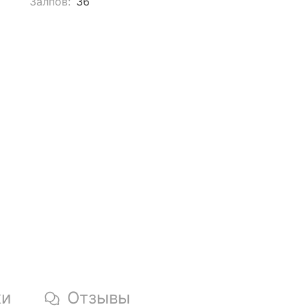
Залпов:
36
ки
Отзывы