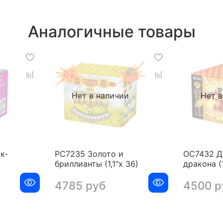
Аналогичные товары
и
Нет в наличии
Нет в
к-
РС7235 Золото и
ОС7432 Д
бриллианты (1,1"х 36)
дракона (1
4785 руб
4500 р