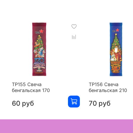
ТР155 Свеча
ТР156 Свеча
бенгальская 170
бенгальская 210
60 руб
70 руб