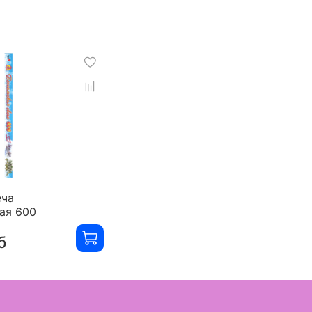
еча
ая 600
б