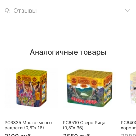
Отзывы
Аналогичные товары
Не
РС6335 Много-много
РС6510 Озеро Рица
РС640
радости (0,8"х 16)
(0,8"х 36)
хорово