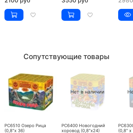
2100 руб
3550 руб
2980
Сопутствующие товары
Нет в наличии
Не
РС6510 Озеро Рица
РС6400 Новогодний
РС6300
(0,8"х 36)
хоровод (0,8"х24)
(0,8" х