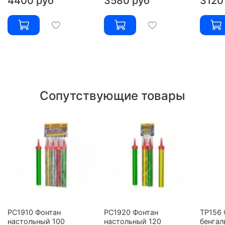
4400 руб
3580 руб
3120
Сопутствующие товары
РС1910 Фонтан
РС1920 Фонтан
ТР156 
настольный 100
настольный 120
бенгал