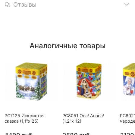
Отзывы
Аналогичные товары
РС7125 Искристая
РС8051 Опа! Анапа!
РС602
сказка (1,1"х 25)
(1,2"х 12)
чароде