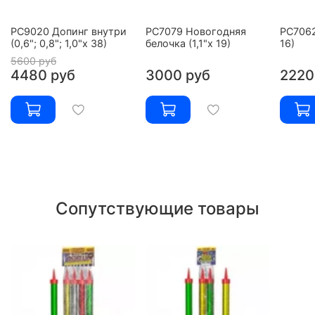
РС9020 Допинг внутри
РС7079 Новогодняя
РС7062
(0,6"; 0,8"; 1,0"х 38)
белочка (1,1"х 19)
16)
5600 руб
4480 руб
3000 руб
2220
Сопутствующие товары