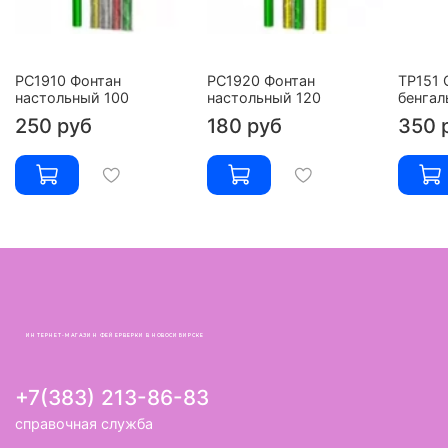
РС1910 Фонтан
РС1920 Фонтан
ТР151 
настольный 100
настольный 120
бенгал
250 руб
180 руб
350 
ИНТЕРНЕТ-МАГАЗИН ФЕЙЕРВЕРКИ В НОВОСИБИРСКЕ
+7(383) 213-86-83
справочная служба